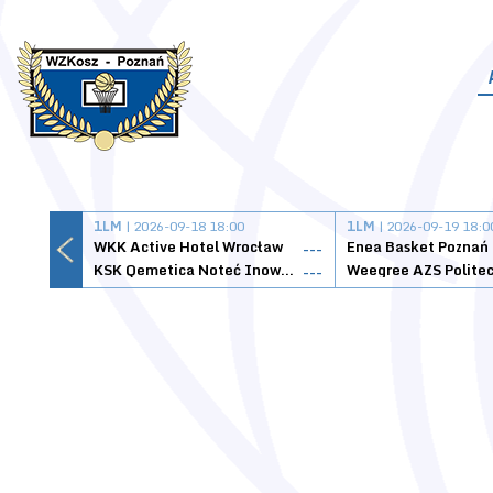
1LM
| 2026-09-18 18:00
1LM
| 2026-09-19 18:0
WKK Active Hotel Wrocław
Enea Basket Poznań
---
KSK Qemetica Noteć Inowrocław
---