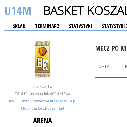
U14M
BASKET KOSZA
SKŁAD
TERMINARZ
STATYSTYKI
STATYSTYK
MECZ PO M
DATA
P
Fiołków 11
75-810 Koszalin tel. 600021836
fax. ---
http://www.basketkoszalin.pl
klub@basket.koszalin.pl
ARENA