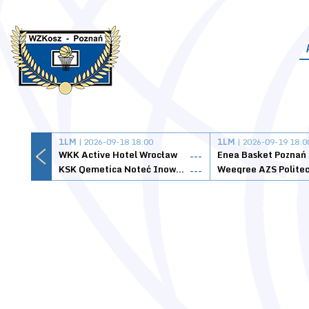
1LM
| 2026-09-18 18:00
1LM
| 2026-09-19 18:0
WKK Active Hotel Wrocław
Enea Basket Poznań
---
KSK Qemetica Noteć Inowrocław
---