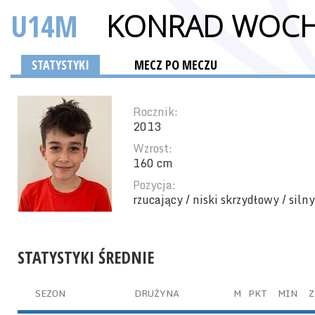
U14M
KONRAD WOC
STATYSTYKI
MECZ PO MECZU
Rocznik:
2013
Wzrost:
160 cm
Pozycja:
rzucający / niski skrzydłowy / siln
STATYSTYKI ŚREDNIE
SEZON
DRUŻYNA
M
PKT
MIN
Z