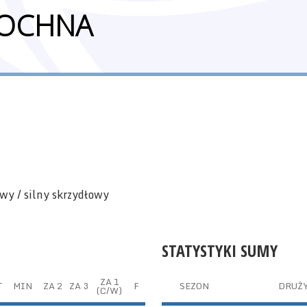
OCHNA
owy / silny skrzydłowy
STATYSTYKI SUMY
ZA 1
T
MIN
ZA 2
ZA 3
F
SEZON
DRUŻ
(C/W)