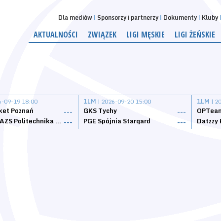
Dla mediów
Sponsorzy i partnerzy
Dokumenty
Kluby
AKTUALNOŚCI
ZWIĄZEK
LIGI MĘSKIE
LIGI ŻEŃSKIE
6-09-19 18:00
1LM
| 2026-09-20 15:00
1LM
| 2
ket Poznań
GKS Tychy
OPTeam
---
---
Weegree AZS Politechnika Opolska
PGE Spójnia Stargard
---
---