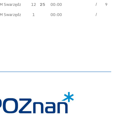
M Swarzędz
12
25
00:00
/
9
M Swarzędz
1
00:00
/