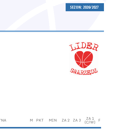
SEZON: 2026/2027
ZA 1
YNA
M
PKT
MIN
ZA 2
ZA 3
F
(C/W)