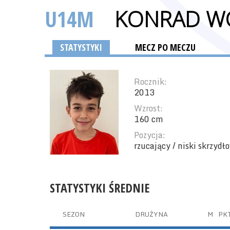
U14M
KONRAD W
STATYSTYKI
MECZ PO MECZU
Rocznik:
2013
Wzrost:
160 cm
Pozycja:
rzucający / niski skrzydł
STATYSTYKI ŚREDNIE
SEZON
DRUŻYNA
M
PK