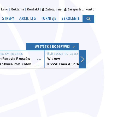
Linki
Reklama
Kontakt
Zaloguj się
Zarejestruj konto
STREFY
ARCH. LIG
TURNIEJE
SZKOLENIE
WSZYSTKIE ROZGRYWKI
026-09-20 18:00
BLK
| 2026-09-26 00:00
BLK
| 
 Resovia Rzeszów
Widzew
Wisła
---
---
Datzzy Kotwica Port Kołobrzeg
KSSSE Enea AJP Gorzów Wielkopolski
1KS Ś
---
---