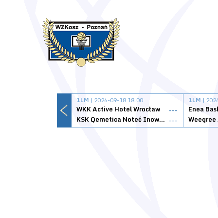
1LM
| 2026-09-18 18:00
1LM
| 202
WKK Active Hotel Wrocław
Enea Bas
---
KSK Qemetica Noteć Inowrocław
---