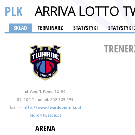
PLK
ARRIVA LOTTO T
SKŁAD
TERMINARZ
STATYSTYKI
STATYSTYK
TRENER
ul. Gen. J. Bema 73-89
87-100 Toruń tel. 502 739 399
fax. ---
http://www.twardepierniki.pl
biuro@twarde.pl
ARENA