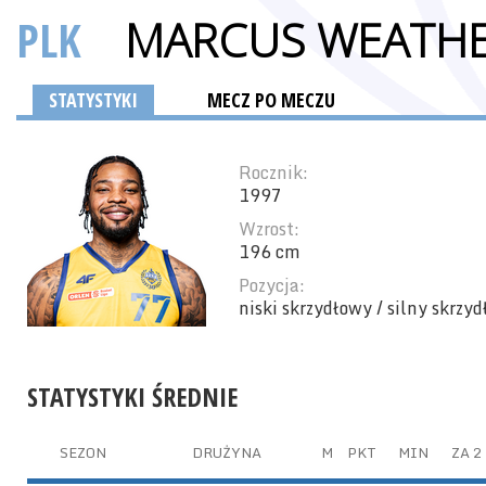
PLK
MARCUS WEATH
STATYSTYKI
MECZ PO MECZU
Rocznik:
1997
Wzrost:
196 cm
Pozycja:
niski skrzydłowy / silny skrzy
STATYSTYKI ŚREDNIE
SEZON
DRUŻYNA
M
PKT
MIN
ZA 2