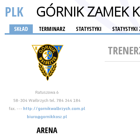
PLK
GÓRNIK ZAMEK K
SKŁAD
TERMINARZ
STATYSTYKI
STATYSTYK
TRENER
Ratuszowa 6
58-304 Wałbrzych tel. 784 344 184
fax. ---
http://gornikwalbrzych.com.pl
biuro@gornikkosz.pl
ARENA