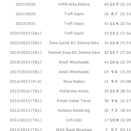
2025/2026
AMW Arka Gdynia
40
12.9
26:33
2024/2025
Trefl Sopot
36
8.7
21:53
2023/2024
Trefl Sopot
45
11.4
22:56
2022/2023 (EBL)
Trefl Sopot
33
12.1
27:56
2021/2022 (EBL)
Enea Zastal BC Zielona Góra
34
12.4
25:53
2019/2020 (EBL)
Stelmet Enea BC Zielona Góra
22
15.7
27:20
2018/2019 (EBL)
Anwil Włocławek
44
10.6
22:59
2017/2018 (EBL)
Anwil Włocławek
45
9.4
23:32
2016/2017 (PLK)
Rosa Radom
31
9.5
25:08
2015/2016 (TBL)
Polfarmex Kutno
35
12.0
28:52
2014/2015 (TBL)
Polski Cukier Toruń
30
9.6
24:17
2012/2013 (TBL)
Kotwica Kołobrzeg
32
7.3
18:55
2011/2012 (TBL)
ŁKS Łódź
17
10.8
22:20
2011/2012 (TBL)
WKS Śląsk Wrocław
7
0.7
05:11