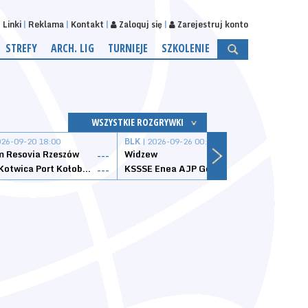
Linki
Reklama
Kontakt
Zaloguj się
Zarejestruj konto
STREFY
ARCH. LIG
TURNIEJE
SZKOLENIE
WSZYSTKIE ROZGRYWKI
026-09-20 18:00
BLK
| 2026-09-26 00:00
BLK
| 
 Resovia Rzeszów
Widzew
Wisła
---
---
Datzzy Kotwica Port Kołobrzeg
KSSSE Enea AJP Gorzów Wielkopolski
1KS Ś
---
---