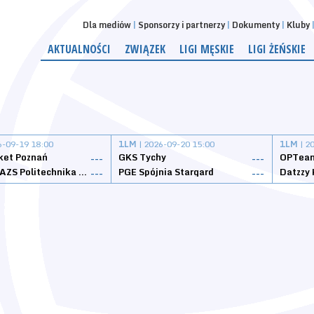
Dla mediów
Sponsorzy i partnerzy
Dokumenty
Kluby
AKTUALNOŚCI
ZWIĄZEK
LIGI MĘSKIE
LIGI ŻEŃSKIE
6-09-19 18:00
1LM
| 2026-09-20 15:00
1LM
| 2
ket Poznań
GKS Tychy
OPTeam
---
---
Weegree AZS Politechnika Opolska
PGE Spójnia Stargard
---
---