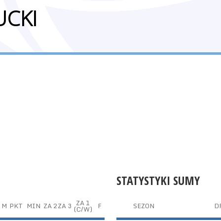
UCKI
STATYSTYKI SUMY
ZA 1
M
PKT
MIN
ZA 2
ZA 3
F
SEZON
D
(C/W)