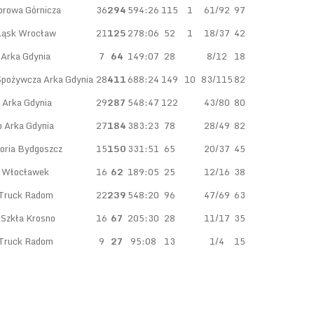
rowa Górnicza
36
294
594:26
115
1
61/92
97
ąsk Wrocław
21
125
278:06
52
1
18/37
42
Arka Gdynia
7
64
149:07
28
8/12
18
Spożywcza Arka Gdynia
28
411
688:24
149
10
83/115
82
 Arka Gdynia
29
287
548:47
122
43/80
80
 Arka Gdynia
27
184
383:23
78
28/49
82
oria Bydgoszcz
15
150
331:51
65
20/37
45
l Włocławek
16
62
189:05
25
12/16
38
Truck Radom
22
239
548:20
96
47/69
63
 Szkła Krosno
16
67
205:30
28
11/17
35
Truck Radom
9
27
95:08
13
1/4
15