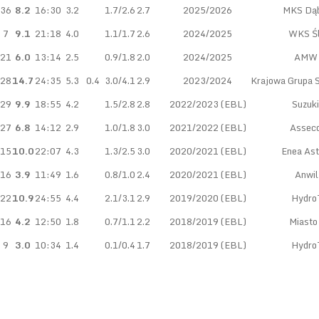
36
8.2
16:30
3.2
1.7/2.6
2.7
2025/2026
MKS Dąb
7
9.1
21:18
4.0
1.1/1.7
2.6
2024/2025
WKS Śl
21
6.0
13:14
2.5
0.9/1.8
2.0
2024/2025
AMW 
28
14.7
24:35
5.3
0.4
3.0/4.1
2.9
2023/2024
Krajowa Grupa 
29
9.9
18:55
4.2
1.5/2.8
2.8
2022/2023 (EBL)
Suzuki
27
6.8
14:12
2.9
1.0/1.8
3.0
2021/2022 (EBL)
Asseco
15
10.0
22:07
4.3
1.3/2.5
3.0
2020/2021 (EBL)
Enea Ast
16
3.9
11:49
1.6
0.8/1.0
2.4
2020/2021 (EBL)
Anwi
22
10.9
24:55
4.4
2.1/3.1
2.9
2019/2020 (EBL)
Hydro
16
4.2
12:50
1.8
0.7/1.1
2.2
2018/2019 (EBL)
Miasto
9
3.0
10:34
1.4
0.1/0.4
1.7
2018/2019 (EBL)
Hydro