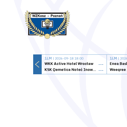
1LM
| 2026-09-18 18:00
1LM
| 202
WKK Active Hotel Wrocław
Enea Bas
---
KSK Qemetica Noteć Inowrocław
---