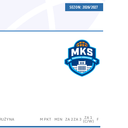
SEZON: 2026/2027
ZA 1
RUŻYNA
M
PKT
MIN
ZA 2
ZA 3
F
(C/W)