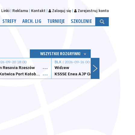
Linki
Reklama
Kontakt
Zaloguj się
Zarejestruj konto
STREFY
ARCH. LIG
TURNIEJE
SZKOLENIE
WSZYSTKIE ROZGRYWKI
026-09-20 18:00
BLK
| 2026-09-26 00:00
BLK
| 
 Resovia Rzeszów
Widzew
Wisła
---
---
Datzzy Kotwica Port Kołobrzeg
KSSSE Enea AJP Gorzów Wielkopolski
1KS Ś
---
---