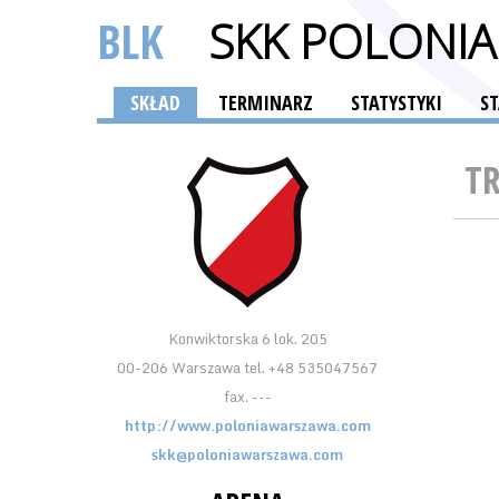
BLK
SKK POLONI
SKŁAD
TERMINARZ
STATYSTYKI
S
T
Konwiktorska 6 lok. 205
00-206 Warszawa tel. +48 535047567
fax. ---
http://www.poloniawarszawa.com
skk@poloniawarszawa.com