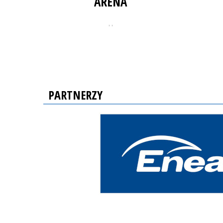
ARENA
, ,
PARTNERZY