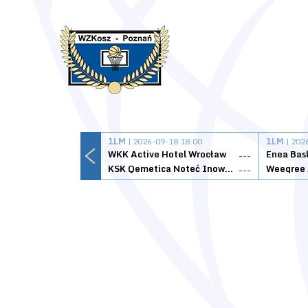
1LM
| 2026-09-18 18:00
1LM
| 202
WKK Active Hotel Wrocław
Enea Bas
---
KSK Qemetica Noteć Inowrocław
---