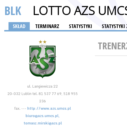
BLK
LOTTO AZS UMCS
SKŁAD
TERMINARZ
STATYSTYKI
STATYSTYKI
TRENER
ul. Langiewicza 22
20-032 Lublin tel. 81 537 77 69, 518 955
236
fax. ---
http://www.azs.umcs.pl
biuro@azs.umcs.pl,
tomasz.mirski@azs.pl