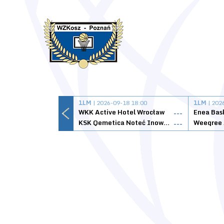
1LM
| 2026-09-18 18:00
1LM
| 202
WKK Active Hotel Wrocław
Enea Bas
---
KSK Qemetica Noteć Inowrocław
---