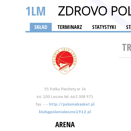
1LM
ZDROVO POL
SKŁAD
TERMINARZ
STATYSTYKI
S
T
55 Pułku Piechoty nr 34
64-100 Leszno tel. 663 308 971
fax. ---
http://poloniabasket.pl
klub@polonialeszno1912.pl
ARENA