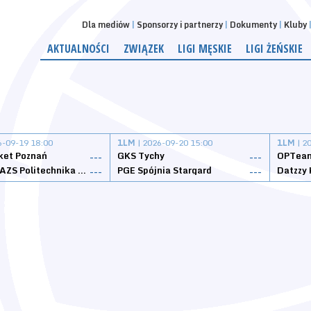
Dla mediów
Sponsorzy i partnerzy
Dokumenty
Kluby
AKTUALNOŚCI
ZWIĄZEK
LIGI MĘSKIE
LIGI ŻEŃSKIE
6-09-19 18:00
1LM
| 2026-09-20 15:00
1LM
| 2
ket Poznań
GKS Tychy
OPTeam
---
---
Weegree AZS Politechnika Opolska
PGE Spójnia Stargard
---
---