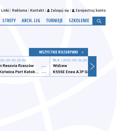
Linki
Reklama
Kontakt
Zaloguj się
Zarejestruj konto
STREFY
ARCH. LIG
TURNIEJE
SZKOLENIE
WSZYSTKIE ROZGRYWKI
026-09-20 18:00
BLK
| 2026-09-26 00:00
BLK
| 
 Resovia Rzeszów
Widzew
Wisła
---
---
Datzzy Kotwica Port Kołobrzeg
KSSSE Enea AJP Gorzów Wielkopolski
1KS Ś
---
---