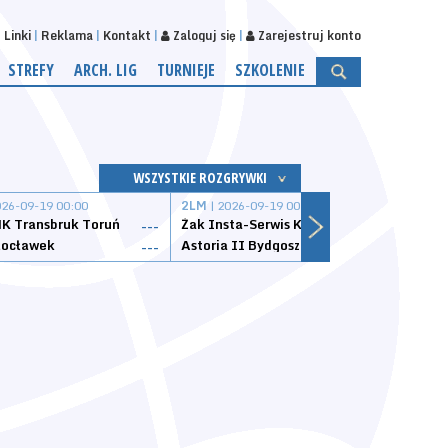
Linki
Reklama
Kontakt
Zaloguj się
Zarejestruj konto
STREFY
ARCH. LIG
TURNIEJE
SZKOLENIE
WSZYSTKIE ROZGRYWKI
026-09-19 00:00
2LM
| 2026-09-19 00:00
2LM
|
K Transbruk Toruń
Żak Insta-Serwis Koszalin
Energ
---
---
ocławek
Astoria II Bydgoszcz
Sklep
---
---