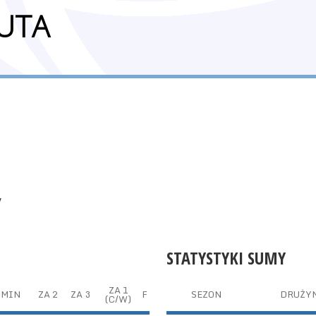
UTA
y
STATYSTYKI SUMY
ZA 1
MIN
ZA 2
ZA 3
F
SEZON
DRUŻY
(C/W)