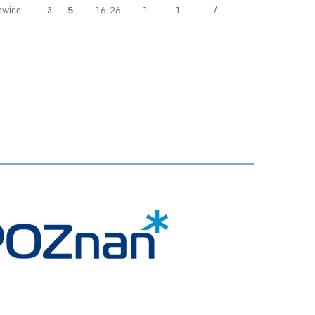
owice
3
5
16:26
1
1
/