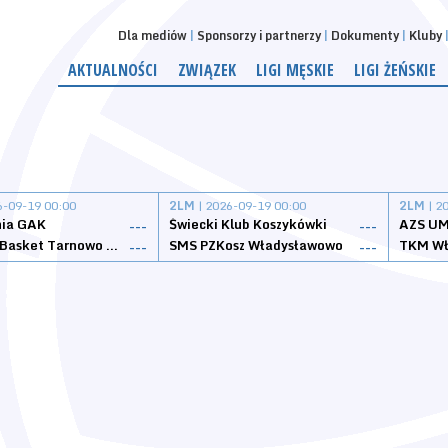
Dla mediów
Sponsorzy i partnerzy
Dokumenty
Kluby
AKTUALNOŚCI
ZWIĄZEK
LIGI MĘSKIE
LIGI ŻEŃSKIE
6-09-19 00:00
2LM
| 2026-09-19 00:00
2LM
| 2
nia GAK
Świecki Klub Koszykówki
AZS UM
---
---
Tarnovia Basket Tarnowo Podgórne
SMS PZKosz Władysławowo
TKM Wł
---
---