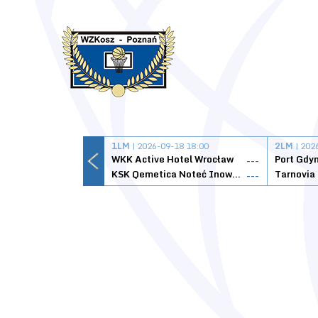
1LM
| 2026-09-18 18:00
2LM
| 202
WKK Active Hotel Wrocław
Port Gdy
---
KSK Qemetica Noteć Inowrocław
---