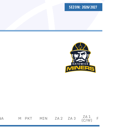
SEZON: 2026/2027
ZA 1
NA
M
PKT
MIN
ZA 2
ZA 3
F
(C/W)