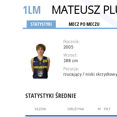
1LM
MATEUSZ PL
STATYSTYKI
MECZ PO MECZU
Rocznik:
2005
Wzrost:
188 cm
Pozycja:
rzucający / niski skrzydłow
STATYSTYKI ŚREDNIE
SEZON
DRUŻYNA
M
PKT