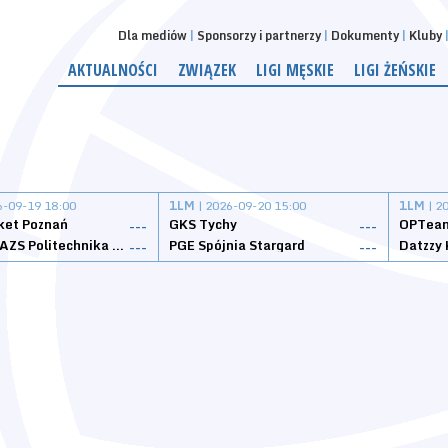
Dla mediów
Sponsorzy i partnerzy
Dokumenty
Kluby
AKTUALNOŚCI
ZWIĄZEK
LIGI MĘSKIE
LIGI ŻEŃSKIE
6-09-19 18:00
1LM
| 2026-09-20 15:00
1LM
| 2
ket Poznań
GKS Tychy
OPTeam
---
---
Weegree AZS Politechnika Opolska
PGE Spójnia Stargard
---
---