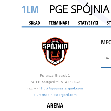
1LM
PGE SPÓJNI
SKŁAD
TERMINARZ
STATYSTYKI
S
MEC
DA
Pierwszej Brygady 1
73-110 Stargard tel. 513 153 046
fax. ---
http://spojniastargard.com
biuro@spojniastargard.com
ARENA