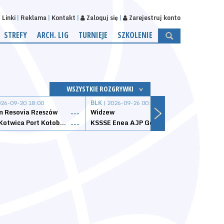
Linki
Reklama
Kontakt
Zaloguj się
Zarejestruj konto
STREFY
ARCH. LIG
TURNIEJE
SZKOLENIE
WSZYSTKIE ROZGRYWKI
026-09-20 18:00
BLK
| 2026-09-26 00:00
BLK
| 
 Resovia Rzeszów
Widzew
Wisła
---
---
Datzzy Kotwica Port Kołobrzeg
KSSSE Enea AJP Gorzów Wielkopolski
1KS Ś
---
---