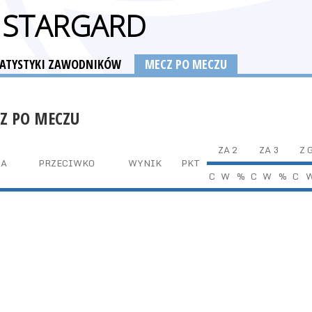
A STARGARD
TATYSTYKI ZAWODNIKÓW
MECZ PO MECZU
Z PO MECZU
ZA 2
ZA 3
Z 
TA
PRZECIWKO
WYNIK
PKT
C
W
%
C
W
%
C