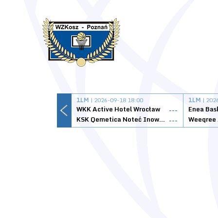
1LM
| 2026-09-18 18:00
1LM
| 202
WKK Active Hotel Wrocław
Enea Bas
---
KSK Qemetica Noteć Inowrocław
---