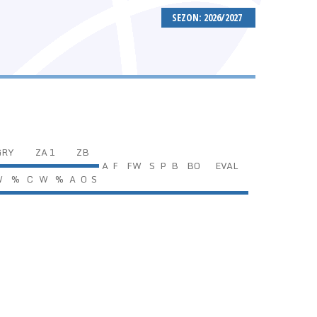
SEZON: 2026/2027
GRY
ZA 1
ZB
A
F
FW
S
P
B
BO
EVAL
W
%
C
W
%
A
O
S