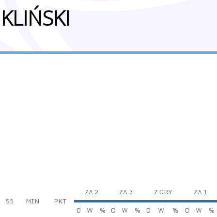
KLIŃSKI
ZA 2
ZA 3
Z GRY
ZA 1
S5
MIN
PKT
C
W
%
C
W
%
C
W
%
C
W
%