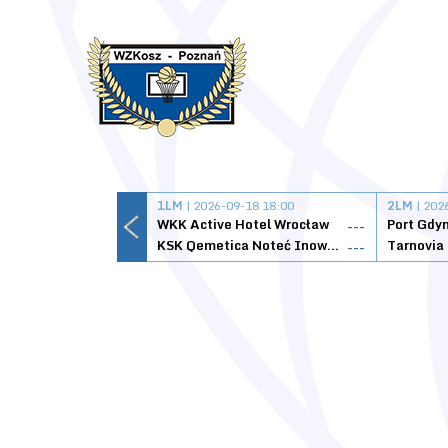
1LM
| 2026-09-18 18:00
2LM
| 202
WKK Active Hotel Wrocław
Port Gdy
---
KSK Qemetica Noteć Inowrocław
---