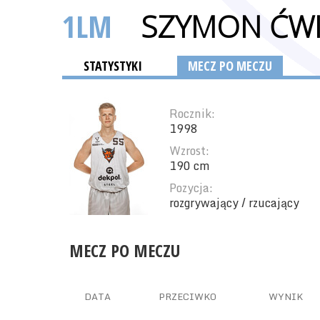
1LM
SZYMON ĆWI
STATYSTYKI
MECZ PO MECZU
Rocznik:
1998
Wzrost:
190 cm
Pozycja:
rozgrywający / rzucający
MECZ PO MECZU
DATA
PRZECIWKO
WYNIK