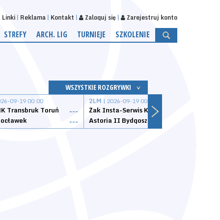
Linki
Reklama
Kontakt
Zaloguj się
Zarejestruj konto
STREFY
ARCH. LIG
TURNIEJE
SZKOLENIE
WSZYSTKIE ROZGRYWKI
026-09-19 00:00
2LM
| 2026-09-19 00:00
2LM
|
K Transbruk Toruń
Żak Insta-Serwis Koszalin
Energ
---
---
ocławek
Astoria II Bydgoszcz
Sklep
---
---