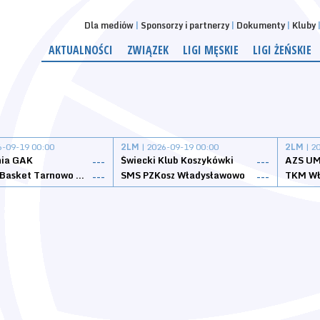
Dla mediów
Sponsorzy i partnerzy
Dokumenty
Kluby
AKTUALNOŚCI
ZWIĄZEK
LIGI MĘSKIE
LIGI ŻEŃSKIE
6-09-19 00:00
2LM
| 2026-09-19 00:00
2LM
| 2
nia GAK
Świecki Klub Koszykówki
AZS UM
---
---
Tarnovia Basket Tarnowo Podgórne
SMS PZKosz Władysławowo
TKM Wł
---
---