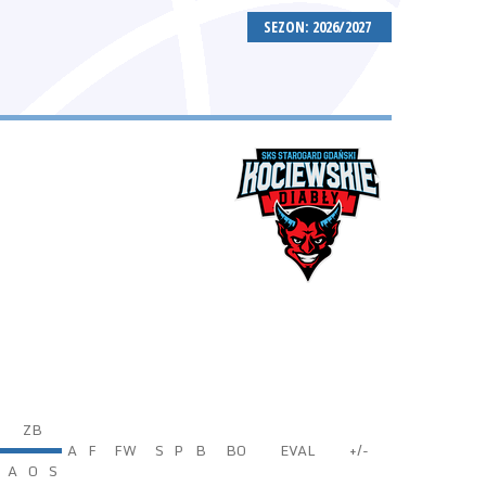
SEZON: 2026/2027
ZB
A
F
FW
S
P
B
BO
EVAL
+/-
A
O
S