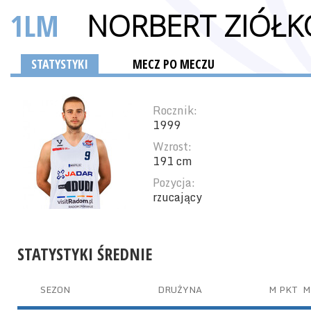
1LM
NORBERT ZIÓŁK
STATYSTYKI
MECZ PO MECZU
Rocznik:
1999
Wzrost:
191 cm
Pozycja:
rzucający
STATYSTYKI ŚREDNIE
SEZON
DRUŻYNA
M
PKT
M