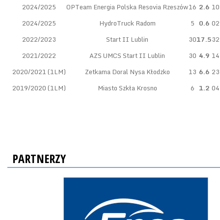
2024/2025
OPTeam Energia Polska Resovia Rzeszów
16
2.6
10
2024/2025
HydroTruck Radom
5
0.6
02
2022/2023
Start II Lublin
30
17.5
32
2021/2022
AZS UMCS Start II Lublin
30
4.9
14
2020/2021 (1LM)
Zetkama Doral Nysa Kłodzko
13
6.6
23
2019/2020 (1LM)
Miasto Szkła Krosno
6
1.2
04
PARTNERZY