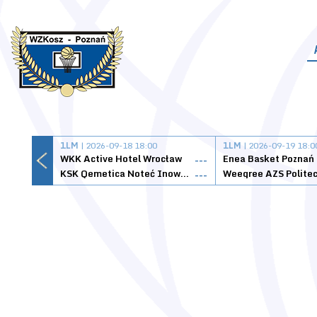
1LM
| 2026-09-18 18:00
1LM
| 2026-09-19 18:0
WKK Active Hotel Wrocław
Enea Basket Poznań
---
KSK Qemetica Noteć Inowrocław
---