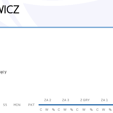
WICZ
jący
ZA 2
ZA 3
Z GRY
ZA 1
S5
MIN
PKT
C
W
%
C
W
%
C
W
%
C
W
%