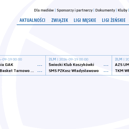
Dla mediów
Sponsorzy i partnerzy
Dokumenty
Kluby
AKTUALNOŚCI
ZWIĄZEK
LIGI MĘSKIE
LIGI ŻEŃSKIE
6-09-19 00:00
2LM
| 2026-09-19 00:00
2LM
| 2
nia GAK
Świecki Klub Koszykówki
AZS UM
---
---
Tarnovia Basket Tarnowo Podgórne
SMS PZKosz Władysławowo
TKM Wł
---
---