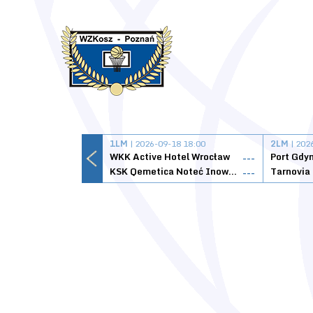
1LM
| 2026-09-18 18:00
2LM
| 202
WKK Active Hotel Wrocław
Port Gdy
---
KSK Qemetica Noteć Inowrocław
---