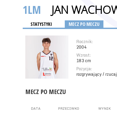
1LM
JAN WACHO
STATYSTYKI
MECZ PO MECZU
Rocznik:
2004
Wzrost:
183 cm
Pozycja:
rozgrywający / rzuca
MECZ PO MECZU
DATA
PRZECIWKO
WYNIK