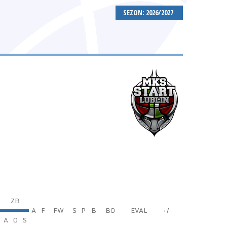
SEZON: 2026/2027
ZB
A
F
FW
S
P
B
BO
EVAL
+/-
A
O
S