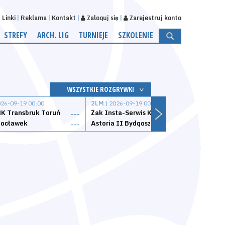
Linki
Reklama
Kontakt
Zaloguj się
Zarejestruj konto
STREFY
ARCH. LIG
TURNIEJE
SZKOLENIE
WSZYSTKIE ROZGRYWKI
026-09-19 00:00
2LM
| 2026-09-19 00:00
2LM
|
K Transbruk Toruń
Żak Insta-Serwis Koszalin
Energ
---
---
ocławek
Astoria II Bydgoszcz
Sklep
---
---