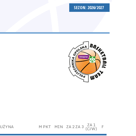
SEZON: 2026/2027
ZA 1
UŻYNA
M
PKT
MIN
ZA 2
ZA 3
F
(C/W)