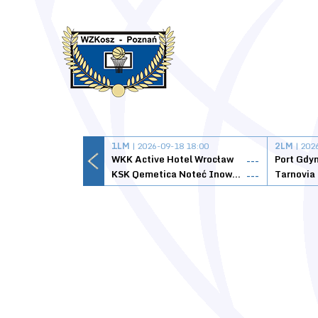
1LM
| 2026-09-18 18:00
2LM
| 202
WKK Active Hotel Wrocław
Port Gdy
---
KSK Qemetica Noteć Inowrocław
---