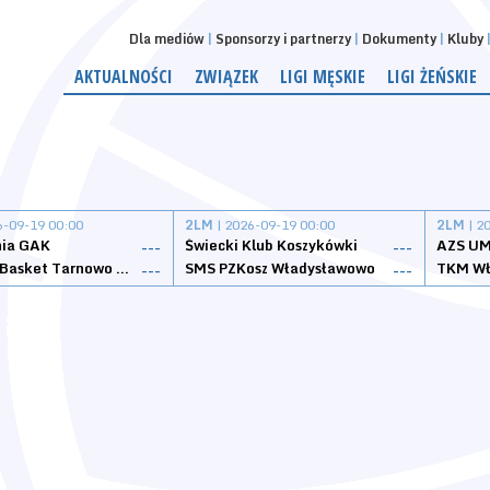
Dla mediów
Sponsorzy i partnerzy
Dokumenty
Kluby
AKTUALNOŚCI
ZWIĄZEK
LIGI MĘSKIE
LIGI ŻEŃSKIE
6-09-19 00:00
2LM
| 2026-09-19 00:00
2LM
| 2
nia GAK
Świecki Klub Koszykówki
AZS UM
---
---
Tarnovia Basket Tarnowo Podgórne
SMS PZKosz Władysławowo
TKM Wł
---
---