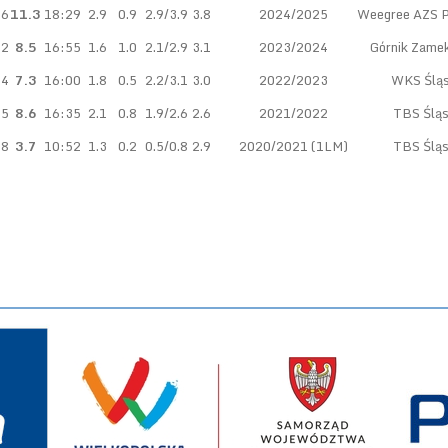
16
11.3
18:29
2.9
0.9
2.9/3.9
3.8
2024/2025
Weegree AZS Po
42
8.5
16:55
1.6
1.0
2.1/2.9
3.1
2023/2024
Górnik Zamek
24
7.3
16:00
1.8
0.5
2.2/3.1
3.0
2022/2023
WKS Śląs
25
8.6
16:35
2.1
0.8
1.9/2.6
2.6
2021/2022
TBS Śląs
28
3.7
10:52
1.3
0.2
0.5/0.8
2.9
2020/2021 (1LM)
TBS Śląs