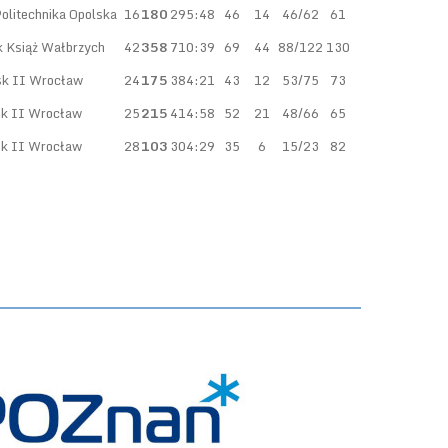
litechnika Opolska
16
180
295:48
46
14
46/62
61
 Książ Wałbrzych
42
358
710:39
69
44
88/122
130
k II Wrocław
24
175
384:21
43
12
53/75
73
k II Wrocław
25
215
414:58
52
21
48/66
65
k II Wrocław
28
103
304:29
35
6
15/23
82