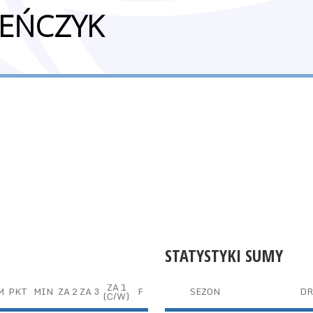
EŃCZYK
STATYSTYKI SUMY
ZA 1
M
PKT
MIN
ZA 2
ZA 3
F
SEZON
DR
(C/W)