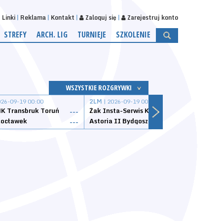
Linki
Reklama
Kontakt
Zaloguj się
Zarejestruj konto
STREFY
ARCH. LIG
TURNIEJE
SZKOLENIE
WSZYSTKIE ROZGRYWKI
026-09-19 00:00
2LM
| 2026-09-19 00:00
2LM
|
K Transbruk Toruń
Żak Insta-Serwis Koszalin
Energ
---
---
ocławek
Astoria II Bydgoszcz
Sklep
---
---