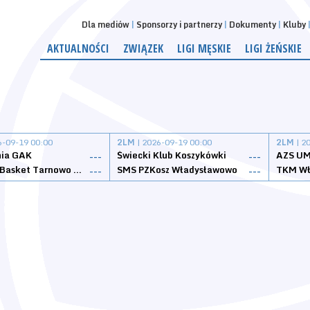
Dla mediów
Sponsorzy i partnerzy
Dokumenty
Kluby
AKTUALNOŚCI
ZWIĄZEK
LIGI MĘSKIE
LIGI ŻEŃSKIE
6-09-19 00:00
2LM
| 2026-09-19 00:00
2LM
| 2
nia GAK
Świecki Klub Koszykówki
AZS UM
---
---
Tarnovia Basket Tarnowo Podgórne
SMS PZKosz Władysławowo
TKM Wł
---
---