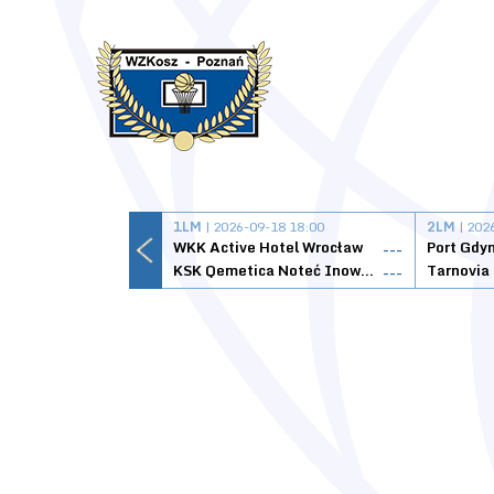
1LM
| 2026-09-18 18:00
2LM
| 202
WKK Active Hotel Wrocław
Port Gdy
---
KSK Qemetica Noteć Inowrocław
---