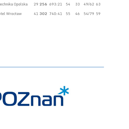
echnika Opolska
29
256
693:21
54
33
49/62
63
tel Wrocław
41
302
740:41
55
46
54/79
59