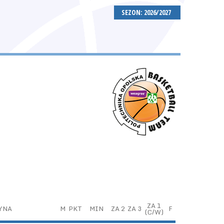
SEZON: 2026/2027
ZA 1
YNA
M
PKT
MIN
ZA 2
ZA 3
F
(C/W)