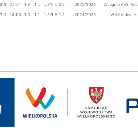
8.8
23:54
1.9
1.1
1.7/2.1
2.2
2025/2026
Weegree AZS Polit
7.4
18:03
1.3
1.1
1.3/1.9
1.4
2024/2025
WKK Active Ho