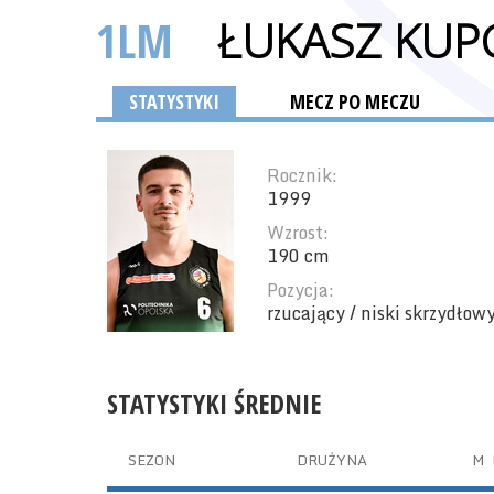
1LM
ŁUKASZ KUP
STATYSTYKI
MECZ PO MECZU
Rocznik:
1999
Wzrost:
190 cm
Pozycja:
rzucający / niski skrzydłow
STATYSTYKI ŚREDNIE
SEZON
DRUŻYNA
M