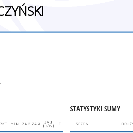
CZYŃSKI
y
STATYSTYKI SUMY
ZA 1
PKT
MIN
ZA 2
ZA 3
F
SEZON
DRUŻ
(C/W)