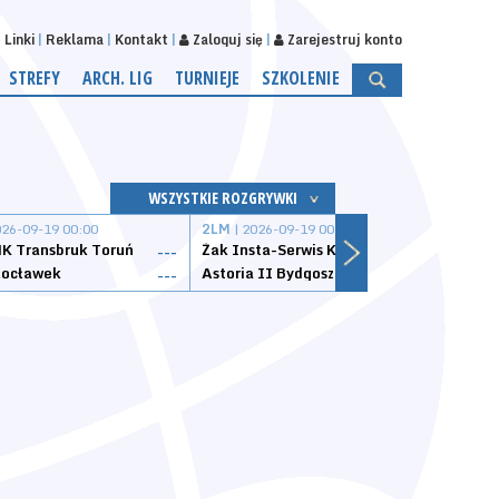
Linki
Reklama
Kontakt
Zaloguj się
Zarejestruj konto
STREFY
ARCH. LIG
TURNIEJE
SZKOLENIE
WSZYSTKIE ROZGRYWKI
026-09-19 00:00
2LM
| 2026-09-19 00:00
2LM
|
K Transbruk Toruń
Żak Insta-Serwis Koszalin
Energ
---
---
ocławek
Astoria II Bydgoszcz
Sklep
---
---