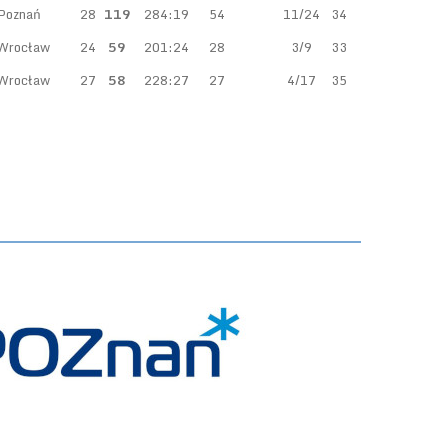
Poznań
28
119
284:19
54
11/24
34
 Wrocław
24
59
201:24
28
3/9
33
 Wrocław
27
58
228:27
27
4/17
35