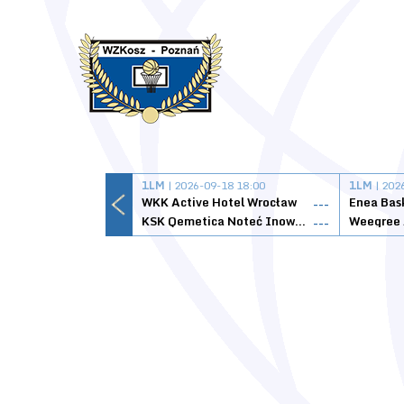
1LM
| 2026-09-18 18:00
1LM
| 202
WKK Active Hotel Wrocław
Enea Bas
---
KSK Qemetica Noteć Inowrocław
---