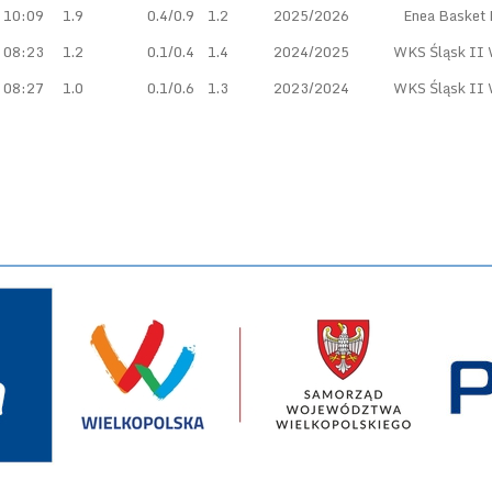
10:09
1.9
0.4/0.9
1.2
2025/2026
Enea Basket 
08:23
1.2
0.1/0.4
1.4
2024/2025
WKS Śląsk II
08:27
1.0
0.1/0.6
1.3
2023/2024
WKS Śląsk II