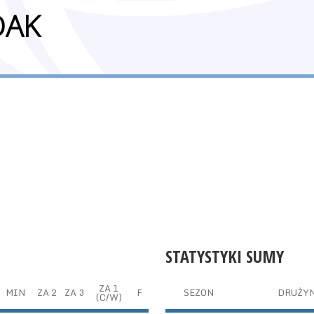
DAK
STATYSTYKI SUMY
ZA 1
MIN
ZA 2
ZA 3
F
SEZON
DRUŻY
(C/W)