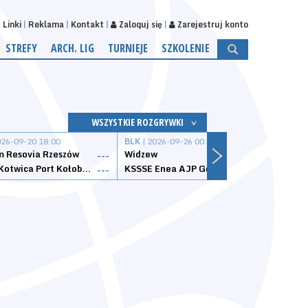
Linki
Reklama
Kontakt
Zaloguj się
Zarejestruj konto
STREFY
ARCH. LIG
TURNIEJE
SZKOLENIE
WSZYSTKIE ROZGRYWKI
026-09-20 18:00
BLK
| 2026-09-26 00:00
BLK
| 
 Resovia Rzeszów
Widzew
Wisła
---
---
Datzzy Kotwica Port Kołobrzeg
KSSSE Enea AJP Gorzów Wielkopolski
1KS Ś
---
---