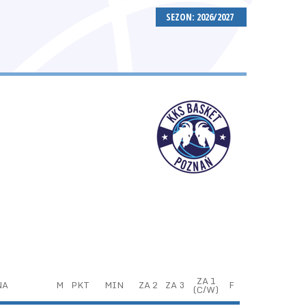
SEZON: 2026/2027
ZA 1
NA
M
PKT
MIN
ZA 2
ZA 3
F
(C/W)