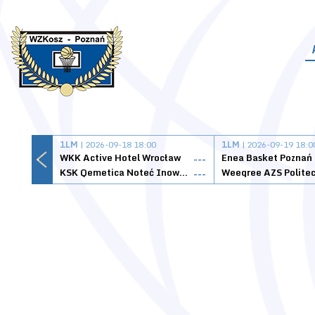
1LM
| 2026-09-18 18:00
1LM
| 2026-09-19 18:0
WKK Active Hotel Wrocław
Enea Basket Poznań
---
KSK Qemetica Noteć Inowrocław
---