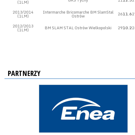
GKS Tychy
11
12.5
2
(1LM)
2013/2014
Intermarche Bricomarche BM SlamStal
26
11.6
2
(1LM)
Ostrów
2012/2013
BM SLAM STAL Ostrów Wielkopolski
29
10.2
2
(1LM)
PARTNERZY