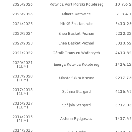
2025/2026
Kotwica Port Morski Kołobrzeg
10
7.6
2
2025/2026
Miners Katowice
7
3.4
1
2024/2025
MKKS Żak Koszalin
34
13.2
3
2023/2024
Enea Basket Poznań
32
12.2
2
2022/2023
Enea Basket Poznań
30
13.6
2
2021/2022
Górnik Trans.eu Wałbrzych
44
13.8
2
2020/2021
Energa Kotwica Kołobrzeg
14
14.1
2
(1LM)
2019/2020
Miasto Szkła Krosno
22
17.7
3
(1LM)
2017/2018
Spójnia Stargard
41
16.4
3
(1LM)
2016/2017
Spójnia Stargard
39
17.0
3
(1LM)
2014/2015
Astoria Bydgoszcz
14
17.4
3
(1LM)
2014/2015