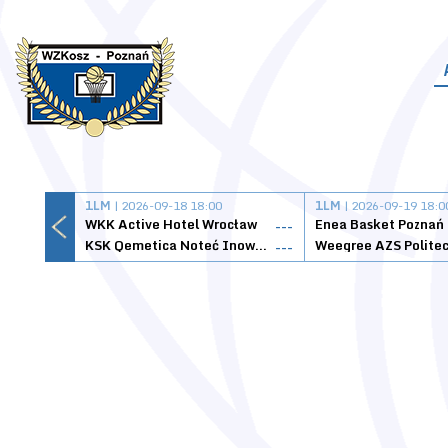
1LM
| 2026-09-18 18:00
1LM
| 2026-09-19 18:0
WKK Active Hotel Wrocław
Enea Basket Poznań
---
KSK Qemetica Noteć Inowrocław
---