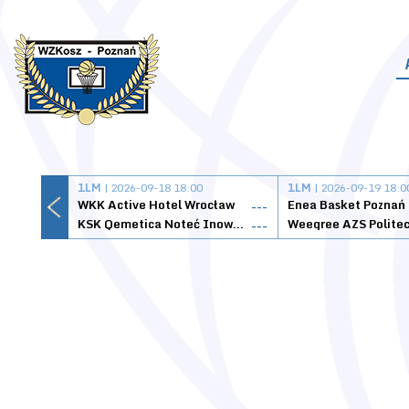
1LM
| 2026-09-18 18:00
1LM
| 2026-09-19 18:0
WKK Active Hotel Wrocław
Enea Basket Poznań
---
KSK Qemetica Noteć Inowrocław
---