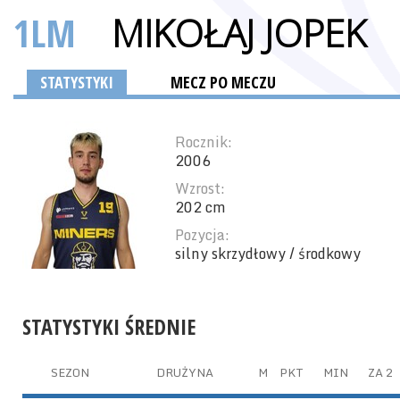
1LM
MIKOŁAJ JOPEK
STATYSTYKI
MECZ PO MECZU
Rocznik:
2006
Wzrost:
202 cm
Pozycja:
silny skrzydłowy / środkowy
STATYSTYKI ŚREDNIE
SEZON
DRUŻYNA
M
PKT
MIN
ZA 2