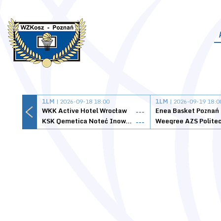
1LM
| 2026-09-18 18:00
1LM
| 2026-09-19 18:0
WKK Active Hotel Wrocław
Enea Basket Poznań
---
KSK Qemetica Noteć Inowrocław
---