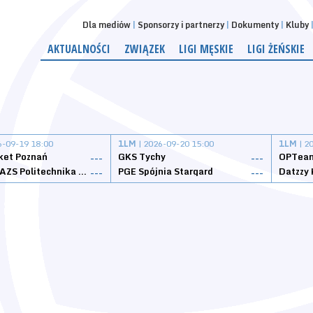
Dla mediów
Sponsorzy i partnerzy
Dokumenty
Kluby
AKTUALNOŚCI
ZWIĄZEK
LIGI MĘSKIE
LIGI ŻEŃSKIE
6-09-19 18:00
1LM
| 2026-09-20 15:00
1LM
| 2
ket Poznań
GKS Tychy
OPTeam
---
---
Weegree AZS Politechnika Opolska
PGE Spójnia Stargard
---
---