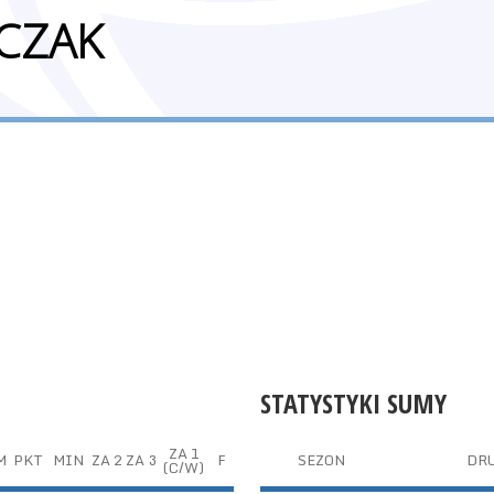
CZAK
STATYSTYKI SUMY
ZA 1
M
PKT
MIN
ZA 2
ZA 3
F
SEZON
DR
(C/W)