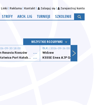
Linki
Reklama
Kontakt
Zaloguj się
Zarejestruj konto
STREFY
ARCH. LIG
TURNIEJE
SZKOLENIE
WSZYSTKIE ROZGRYWKI
026-09-20 18:00
BLK
| 2026-09-26 00:00
BLK
| 
 Resovia Rzeszów
Widzew
Wisła
---
---
Datzzy Kotwica Port Kołobrzeg
KSSSE Enea AJP Gorzów Wielkopolski
1KS Ś
---
---