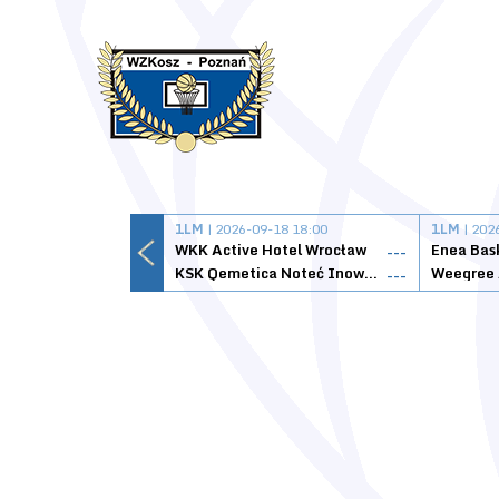
1LM
| 2026-09-18 18:00
1LM
| 202
WKK Active Hotel Wrocław
Enea Bas
---
KSK Qemetica Noteć Inowrocław
---