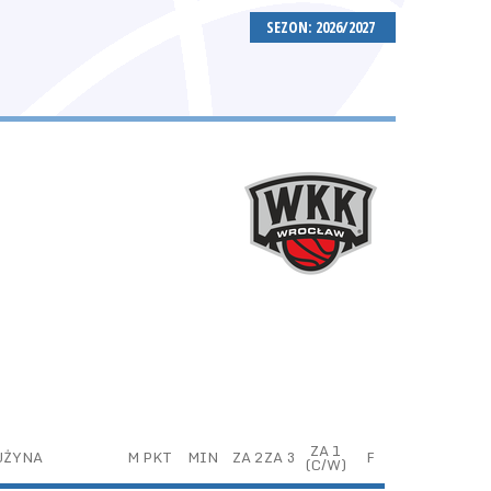
SEZON: 2026/2027
ZA 1
UŻYNA
M
PKT
MIN
ZA 2
ZA 3
F
(C/W)