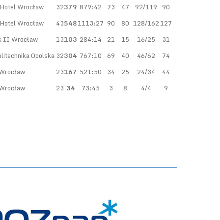
Hotel Wrocław
32
379
879:42
73
47
92/119
90
Hotel Wrocław
43
548
1113:27
90
80
128/162
127
 II Wrocław
13
103
284:14
21
15
16/25
31
itechnika Opolska
32
304
767:10
69
40
46/62
74
Wrocław
23
167
521:50
34
25
24/34
44
Wrocław
23
34
73:45
3
8
4/4
9