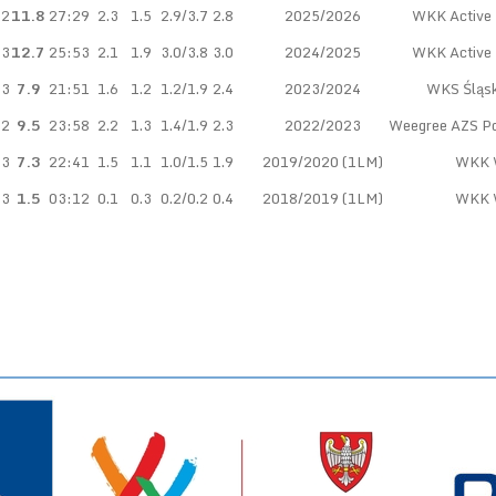
32
11.8
27:29
2.3
1.5
2.9/3.7
2.8
2025/2026
WKK Active 
43
12.7
25:53
2.1
1.9
3.0/3.8
3.0
2024/2025
WKK Active 
13
7.9
21:51
1.6
1.2
1.2/1.9
2.4
2023/2024
WKS Śląsk
32
9.5
23:58
2.2
1.3
1.4/1.9
2.3
2022/2023
Weegree AZS Pol
23
7.3
22:41
1.5
1.1
1.0/1.5
1.9
2019/2020 (1LM)
WKK 
23
1.5
03:12
0.1
0.3
0.2/0.2
0.4
2018/2019 (1LM)
WKK 