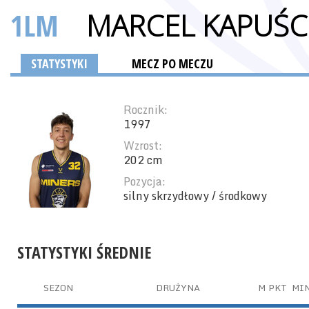
1LM
MARCEL KAPUŚC
STATYSTYKI
MECZ PO MECZU
Rocznik:
1997
Wzrost:
202 cm
Pozycja:
silny skrzydłowy / środkowy
STATYSTYKI ŚREDNIE
SEZON
DRUŻYNA
M
PKT
MI