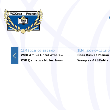
1LM
| 2026-09-18 18:00
1LM
| 2026-09-19 18:0
WKK Active Hotel Wrocław
Enea Basket Poznań
---
KSK Qemetica Noteć Inowrocław
---