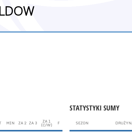
ALDOW
STATYSTYKI SUMY
ZA 1
T
MIN
ZA 2
ZA 3
F
SEZON
DRUŻYN
(C/W)