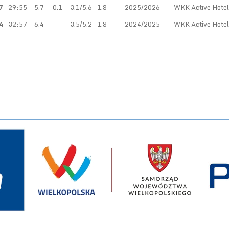
7
29:55
5.7
0.1
3.1/5.6
1.8
2025/2026
WKK Active Hote
4
32:57
6.4
3.5/5.2
1.8
2024/2025
WKK Active Hote