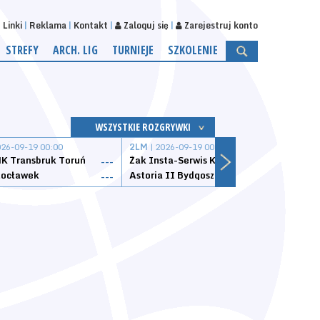
Linki
Reklama
Kontakt
Zaloguj się
Zarejestruj konto
STREFY
ARCH. LIG
TURNIEJE
SZKOLENIE
WSZYSTKIE ROZGRYWKI
026-09-19 00:00
2LM
| 2026-09-19 00:00
2LM
|
K Transbruk Toruń
Żak Insta-Serwis Koszalin
Energ
---
---
ocławek
Astoria II Bydgoszcz
Sklep
---
---