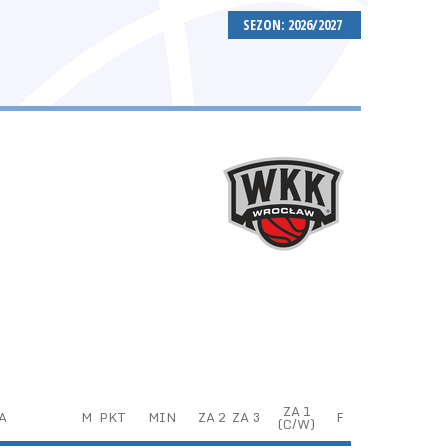
SEZON: 2026/2027
ZA 1
A
M
PKT
MIN
ZA 2
ZA 3
F
(C/W)