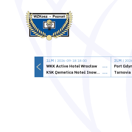
1LM
| 2026-09-18 18:00
2LM
| 202
WKK Active Hotel Wrocław
Port Gdy
---
KSK Qemetica Noteć Inowrocław
---