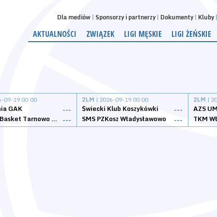
Dla mediów
Sponsorzy i partnerzy
Dokumenty
Kluby
AKTUALNOŚCI
ZWIĄZEK
LIGI MĘSKIE
LIGI ŻEŃSKIE
6-09-19 00:00
2LM
| 2026-09-19 00:00
2LM
| 2
nia GAK
Świecki Klub Koszykówki
AZS UM
---
---
Tarnovia Basket Tarnowo Podgórne
SMS PZKosz Władysławowo
TKM Wł
---
---