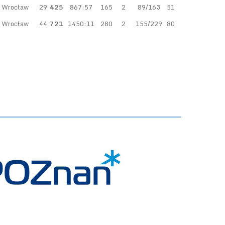
l Wrocław
29
425
867:57
165
2
89/163
51
l Wrocław
44
721
1450:11
280
2
155/229
80