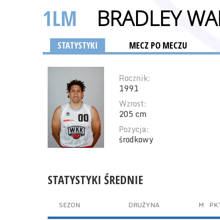
1LM
BRADLEY W
STATYSTYKI
MECZ PO MECZU
Rocznik:
1991
Wzrost:
205 cm
Pozycja:
środkowy
STATYSTYKI ŚREDNIE
SEZON
DRUŻYNA
M
PK