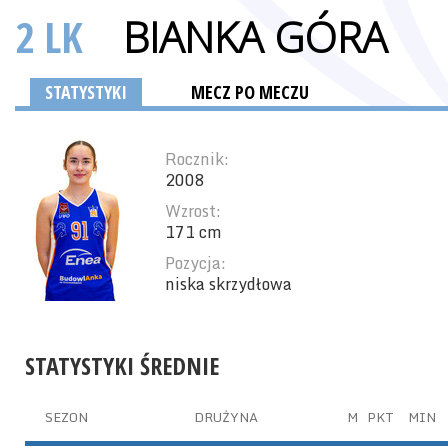
2 LK
BIANKA GÓRA
STATYSTYKI
MECZ PO MECZU
Rocznik:
2008
Wzrost:
171 cm
Pozycja:
niska skrzydłowa
STATYSTYKI ŚREDNIE
SEZON
DRUŻYNA
M
PKT
MIN