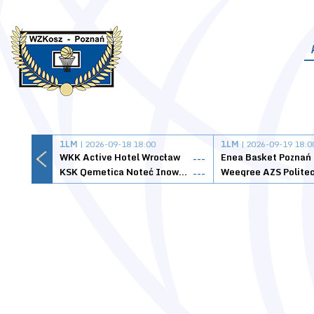
1LM
| 2026-09-18 18:00
1LM
| 2026-09-19 18:0
WKK Active Hotel Wrocław
Enea Basket Poznań
---
KSK Qemetica Noteć Inowrocław
---