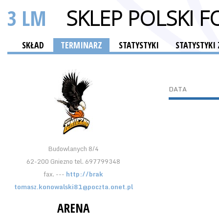
3 LM
SKLEP POLSKI 
SKŁAD
TERMINARZ
STATYSTYKI
STATYSTYK
DATA
Budowlanych 8/4
62-200 Gniezno tel. 697799348
fax. ---
http://brak
tomasz.konowalski81@poczta.onet.pl
ARENA