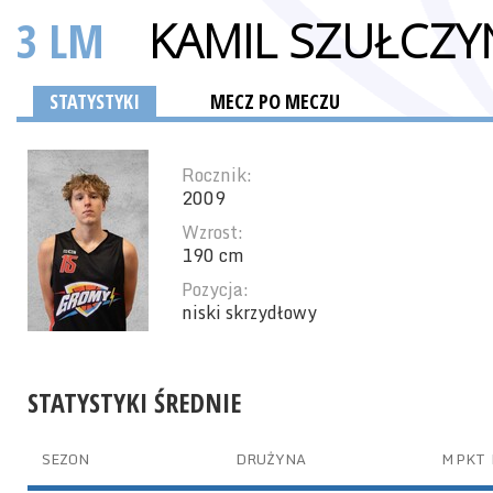
3 LM
KAMIL SZUŁCZY
STATYSTYKI
MECZ PO MECZU
Rocznik:
2009
Wzrost:
190 cm
Pozycja:
niski skrzydłowy
STATYSTYKI ŚREDNIE
SEZON
DRUŻYNA
M
PKT