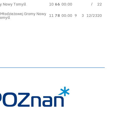
y Nowy Tomyśl
10
66
00:00
/
22
 Młodzieżowej Gromy Nowy
11
78
00:00
9
3
12/23
20
omyśl