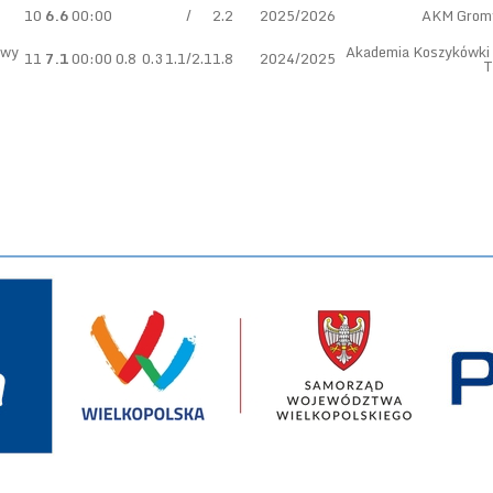
10
6.6
00:00
/
2.2
2025/2026
AKM Grom
owy
Akademia Koszykówki
11
7.1
00:00
0.8
0.3
1.1/2.1
1.8
2024/2025
T