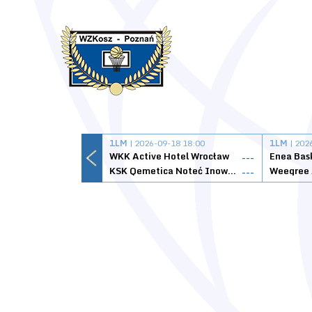
1LM
| 2026-09-18 18:00
1LM
| 202
WKK Active Hotel Wrocław
Enea Bas
---
KSK Qemetica Noteć Inowrocław
---