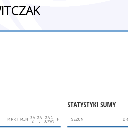
ITCZAK
STATYSTYKI SUMY
ZA
ZA
ZA 1
M
PKT
MIN
F
SEZON
DR
2
3
(C/W)