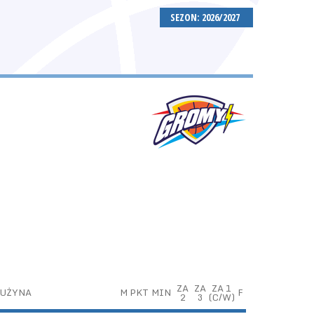
SEZON: 2026/2027
ZA
ZA
ZA 1
UŻYNA
M
PKT
MIN
F
2
3
(C/W)