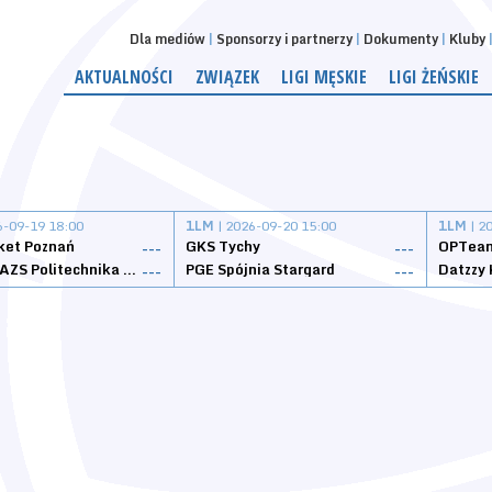
Dla mediów
Sponsorzy i partnerzy
Dokumenty
Kluby
AKTUALNOŚCI
ZWIĄZEK
LIGI MĘSKIE
LIGI ŻEŃSKIE
6-09-19 18:00
1LM
| 2026-09-20 15:00
1LM
| 2
ket Poznań
GKS Tychy
OPTeam
---
---
Weegree AZS Politechnika Opolska
PGE Spójnia Stargard
---
---