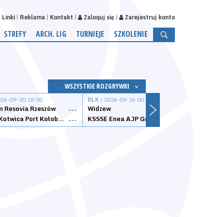
Linki
Reklama
Kontakt
Zaloguj się
Zarejestruj konto
STREFY
ARCH. LIG
TURNIEJE
SZKOLENIE
WSZYSTKIE ROZGRYWKI
026-09-20 18:00
BLK
| 2026-09-26 00:00
BLK
| 
 Resovia Rzeszów
Widzew
Wisła
---
---
Datzzy Kotwica Port Kołobrzeg
KSSSE Enea AJP Gorzów Wielkopolski
1KS Ś
---
---