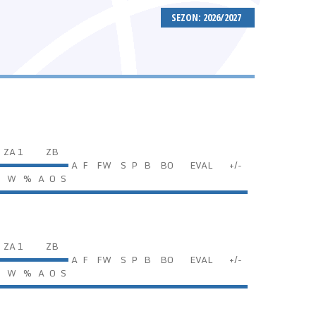
SEZON: 2026/2027
ZA 1
ZB
A
F
FW
S
P
B
BO
EVAL
+/-
C
W
%
A
O
S
ZA 1
ZB
A
F
FW
S
P
B
BO
EVAL
+/-
C
W
%
A
O
S