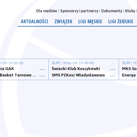
Dla mediów
Sponsorzy i partnerzy
Dokumenty
Kluby
AKTUALNOŚCI
ZWIĄZEK
LIGI MĘSKIE
LIGI ŻEŃSKIE
6-09-19 00:00
2LM
| 2026-09-19 00:00
2LM
| 2
nia GAK
Świecki Klub Koszykówki
---
---
Tarnovia Basket Tarnowo Podgórne
SMS PZKosz Władysławowo
Energa 
---
---