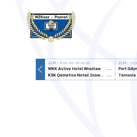
1LM
| 2026-09-18 18:00
2LM
| 202
WKK Active Hotel Wrocław
Port Gdy
---
KSK Qemetica Noteć Inowrocław
---