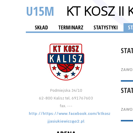
U15M
KT KOSZ II 
SKŁAD
TERMINARZ
STATYSTYKI
S
STA
ZAWO
STA
Podmiejska 34/10
62-800 Kalisz tel. 691767603
fax. ---
ZAWO
http://https://www.facebook.com/ktkosz
jjasiukiewicz@o2.pl