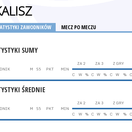
KALISZ
TATYSTYKI ZAWODNIKÓW
MECZ PO MECZU
TYSTYKI SUMY
ZA 2
ZA 3
Z GRY
DNIK
M
S5
PKT
MIN
C
W
%
C
W
%
C
W
%
TYSTYKI ŚREDNIE
ZA 2
ZA 3
Z GRY
DNIK
M
S5
PKT
MIN
C
W
%
C
W
%
C
W
%