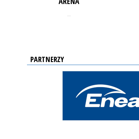
ARENA
, ,
PARTNERZY