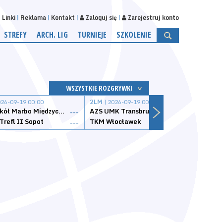
Linki
Reklama
Kontakt
Zaloguj się
Zarejestruj konto
STREFY
ARCH. LIG
TURNIEJE
SZKOLENIE
WSZYSTKIE ROZGRYWKI
026-09-19 00:00
2LM
| 2026-09-19 00:00
2LM
|
MKS Sokół Marbo Międzychód
AZS UMK Transbruk Toruń
Żak I
---
---
Trefl II Sopot
TKM Włocławek
Astor
---
---