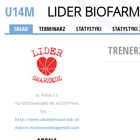
U14M
LIDER BIOFAR
SKŁAD
TERMINARZ
STATYSTYKI
STATYSTYK
TRENER
ul. Polna 21
62-020 Swarzędz tel. 603297446
fax. ---
http://www.uksliderswarzedz.pl
marcin.madanowski@gmail.com