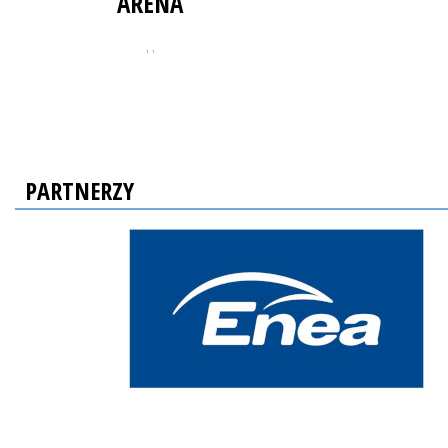
ARENA
, ,
PARTNERZY