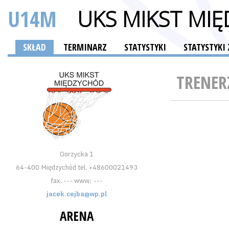
U14M
UKS MIKST 
SKŁAD
TERMINARZ
STATYSTYKI
STATYSTYK
TRENER
Gorzycka 1
64-400 Międzychód tel. +48600021493
fax. --- www: ---
jacek.cejba@wp.pl
ARENA