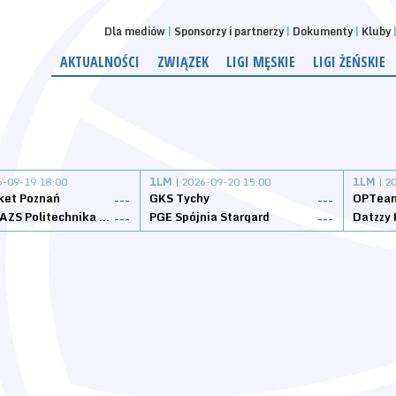
Dla mediów
Sponsorzy i partnerzy
Dokumenty
Kluby
AKTUALNOŚCI
ZWIĄZEK
LIGI MĘSKIE
LIGI ŻEŃSKIE
6-09-19 18:00
1LM
| 2026-09-20 15:00
1LM
| 2
ket Poznań
GKS Tychy
OPTeam
---
---
Weegree AZS Politechnika Opolska
PGE Spójnia Stargard
---
---