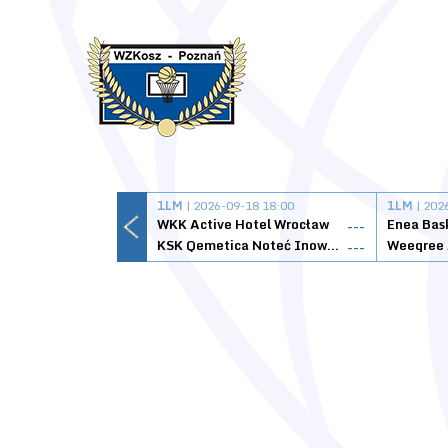
1LM
| 2026-09-18 18:00
1LM
| 202
WKK Active Hotel Wrocław
Enea Bas
---
KSK Qemetica Noteć Inowrocław
---