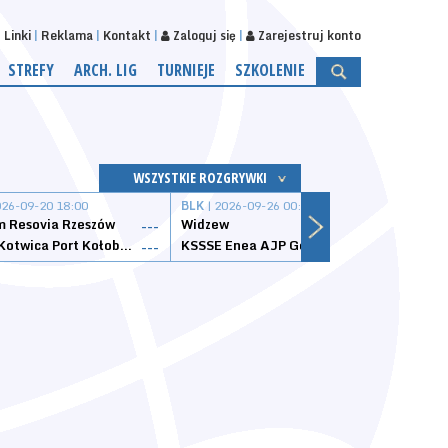
Linki
Reklama
Kontakt
Zaloguj się
Zarejestruj konto
STREFY
ARCH. LIG
TURNIEJE
SZKOLENIE
WSZYSTKIE ROZGRYWKI
026-09-20 18:00
BLK
| 2026-09-26 00:00
BLK
| 
 Resovia Rzeszów
Widzew
Wisła
---
---
Datzzy Kotwica Port Kołobrzeg
KSSSE Enea AJP Gorzów Wielkopolski
1KS Ś
---
---