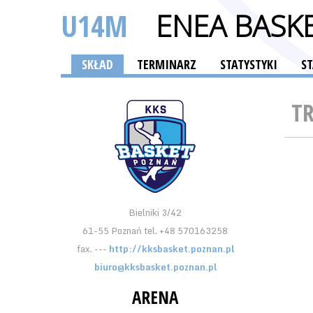
U14M
ENEA BASKE
SKŁAD
TERMINARZ
STATYSTYKI
S
T
Bielniki 3/42
61-55 Poznań tel. +48 570163258
fax. ---
http://kksbasket.poznan.pl
biuro@kksbasket.poznan.pl
ARENA