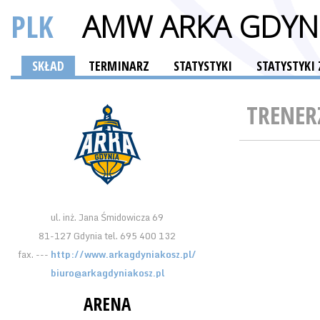
PLK
AMW ARKA GDYN
SKŁAD
TERMINARZ
STATYSTYKI
STATYSTYK
TRENER
ul. inż. Jana Śmidowicza 69
81-127 Gdynia tel. 695 400 132
fax. ---
http://www.arkagdyniakosz.pl/
biuro@arkagdyniakosz.pl
ARENA