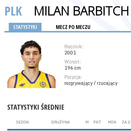
PLK
MILAN BARBITCH
STATYSTYKI
MECZ PO MECZU
Rocznik:
2001
Wzrost:
196 cm
Pozycja:
rozgrywający / rzucający
STATYSTYKI ŚREDNIE
SEZON
DRUŻYNA
M
PKT
MIN
ZA 2