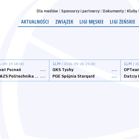
Dla mediów
Sponsorzy i partnerzy
Dokumenty
Kluby
AKTUALNOŚCI
ZWIĄZEK
LIGI MĘSKIE
LIGI ŻEŃSKIE
6-09-19 18:00
1LM
| 2026-09-20 15:00
1LM
| 2
ket Poznań
GKS Tychy
OPTeam
---
---
Weegree AZS Politechnika Opolska
PGE Spójnia Stargard
---
---