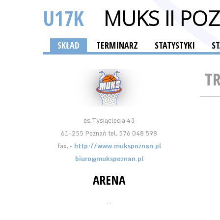
U17K
MUKS II PO
SKŁAD
TERMINARZ
STATYSTYKI
S
T
os.Tysiąclecia 43
61-255 Poznań tel. 576 048 598
fax. -
http://www.mukspoznan.pl
biuro@mukspoznan.pl
ARENA
, ,