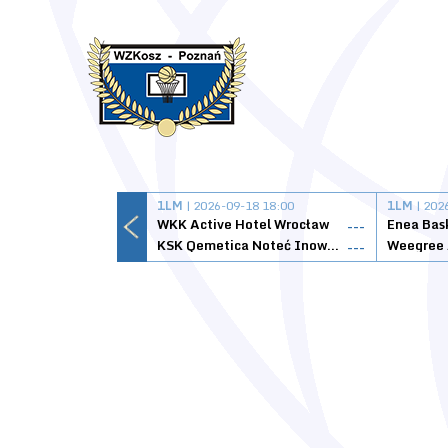
1LM
| 2026-09-18 18:00
1LM
| 202
WKK Active Hotel Wrocław
Enea Bas
---
KSK Qemetica Noteć Inowrocław
---