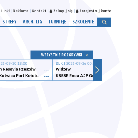
Linki
Reklama
Kontakt
Zaloguj się
Zarejestruj konto
STREFY
ARCH. LIG
TURNIEJE
SZKOLENIE
WSZYSTKIE ROZGRYWKI
026-09-20 18:00
BLK
| 2026-09-26 00:00
BLK
| 
 Resovia Rzeszów
Widzew
Wisła
---
---
Datzzy Kotwica Port Kołobrzeg
KSSSE Enea AJP Gorzów Wielkopolski
1KS Ś
---
---