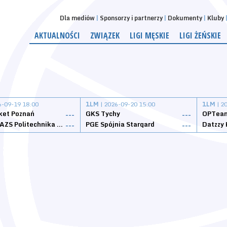
Dla mediów
Sponsorzy i partnerzy
Dokumenty
Kluby
AKTUALNOŚCI
ZWIĄZEK
LIGI MĘSKIE
LIGI ŻEŃSKIE
6-09-19 18:00
1LM
| 2026-09-20 15:00
1LM
| 2
ket Poznań
GKS Tychy
OPTeam
---
---
Weegree AZS Politechnika Opolska
PGE Spójnia Stargard
---
---