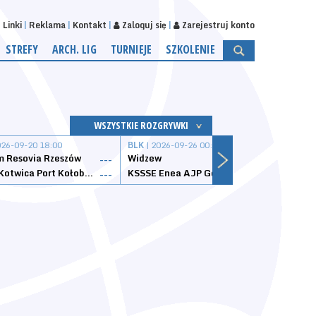
Linki
Reklama
Kontakt
Zaloguj się
Zarejestruj konto
STREFY
ARCH. LIG
TURNIEJE
SZKOLENIE
WSZYSTKIE ROZGRYWKI
026-09-20 18:00
BLK
| 2026-09-26 00:00
BLK
| 
 Resovia Rzeszów
Widzew
Wisła
---
---
Datzzy Kotwica Port Kołobrzeg
KSSSE Enea AJP Gorzów Wielkopolski
1KS Ś
---
---