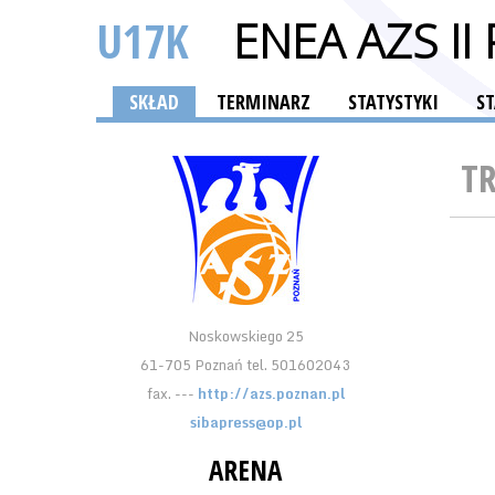
U17K
ENEA AZS I
SKŁAD
TERMINARZ
STATYSTYKI
S
T
Noskowskiego 25
61-705 Poznań tel. 501602043
fax. ---
http://azs.poznan.pl
sibapress@op.pl
ARENA