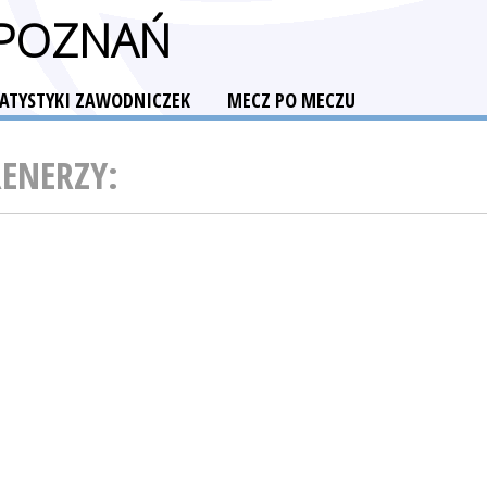
I POZNAŃ
TATYSTYKI ZAWODNICZEK
MECZ PO MECZU
RENERZY: