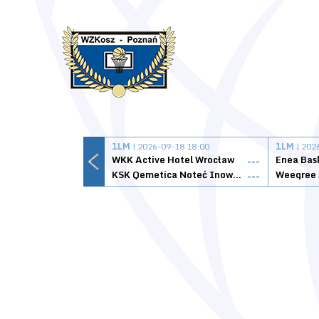
1LM
| 2026-09-18 18:00
1LM
| 202
WKK Active Hotel Wrocław
Enea Bas
---
KSK Qemetica Noteć Inowrocław
---