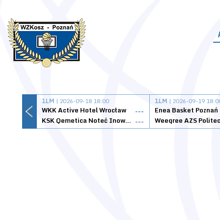
1LM
| 2026-09-18 18:00
1LM
| 2026-09-19 18:0
WKK Active Hotel Wrocław
Enea Basket Poznań
---
KSK Qemetica Noteć Inowrocław
---