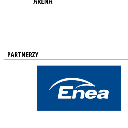
ARENA
, ,
PARTNERZY