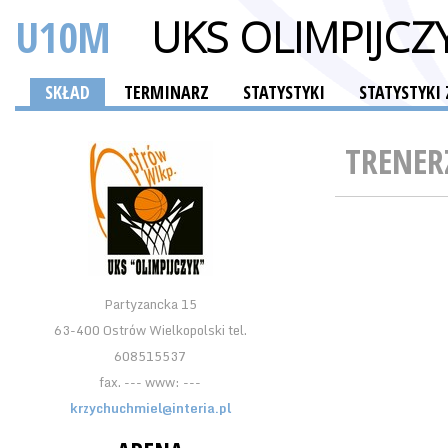
U10M
UKS OLIMPIJC
SKŁAD
TERMINARZ
STATYSTYKI
STATYSTYK
TRENER
Partyzancka 15
63-400 Ostrów Wielkopolski tel.
608515537
fax. --- www: ---
krzychuchmiel@interia.pl