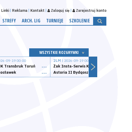
Linki
Reklama
Kontakt
Zaloguj się
Zarejestruj konto
STREFY
ARCH. LIG
TURNIEJE
SZKOLENIE
WSZYSTKIE ROZGRYWKI
026-09-19 00:00
2LM
| 2026-09-19 00:00
2LM
|
K Transbruk Toruń
Żak Insta-Serwis Koszalin
Energ
---
---
ocławek
Astoria II Bydgoszcz
Sklep
---
---