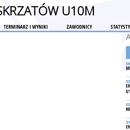
 SKRZATÓW U10M
TERMINARZ I WYNIKI
ZAWODNICY
STATYSTY
0
M
0
E
U
0
N
2
E