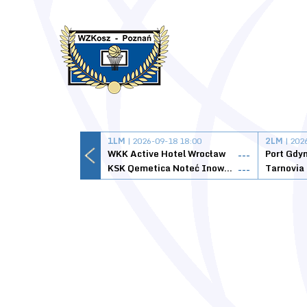
1LM
| 2026-09-18 18:00
2LM
| 202
WKK Active Hotel Wrocław
Port Gdy
---
KSK Qemetica Noteć Inowrocław
---