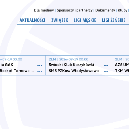
Dla mediów
Sponsorzy i partnerzy
Dokumenty
Kluby
AKTUALNOŚCI
ZWIĄZEK
LIGI MĘSKIE
LIGI ŻEŃSKIE
6-09-19 00:00
2LM
| 2026-09-19 00:00
2LM
| 2
nia GAK
Świecki Klub Koszykówki
AZS UM
---
---
Tarnovia Basket Tarnowo Podgórne
SMS PZKosz Władysławowo
TKM Wł
---
---