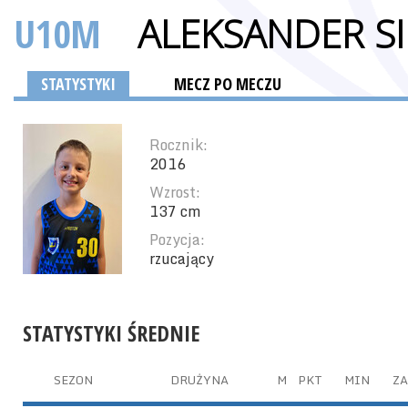
U10M
ALEKSANDER S
STATYSTYKI
MECZ PO MECZU
Rocznik:
2016
Wzrost:
137 cm
Pozycja:
rzucający
STATYSTYKI ŚREDNIE
SEZON
DRUŻYNA
M
PKT
MIN
ZA