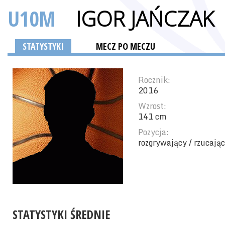
U10M
IGOR JAŃCZAK
STATYSTYKI
MECZ PO MECZU
Rocznik:
2016
Wzrost:
141 cm
Pozycja:
rozgrywający / rzucając
STATYSTYKI ŚREDNIE