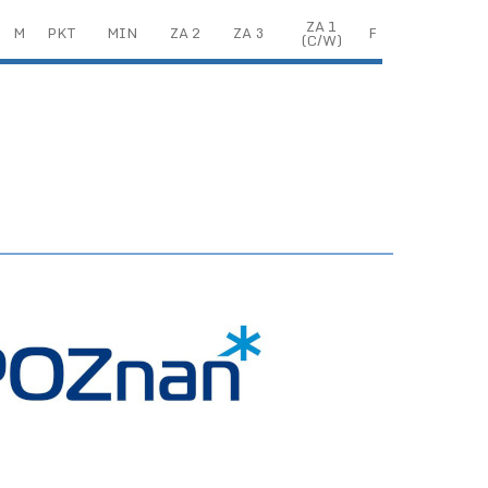
ZA 1
M
PKT
MIN
ZA 2
ZA 3
F
(C/W)