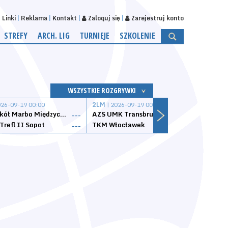
Linki
Reklama
Kontakt
Zaloguj się
Zarejestruj konto
STREFY
ARCH. LIG
TURNIEJE
SZKOLENIE
WSZYSTKIE ROZGRYWKI
026-09-19 00:00
2LM
| 2026-09-19 00:00
2LM
|
MKS Sokół Marbo Międzychód
AZS UMK Transbruk Toruń
Żak I
---
---
Trefl II Sopot
TKM Włocławek
Astor
---
---