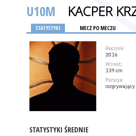
U10M
KACPER KRZ
STATYSTYKI
MECZ PO MECZU
Rocznik:
2016
Wzrost:
139 cm
Pozycja:
rozgrywający 
STATYSTYKI ŚREDNIE