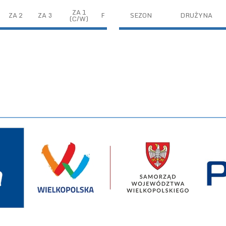
ZA 1
ZA 2
ZA 3
F
SEZON
DRUŻYNA
(C/W)