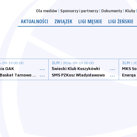
Dla mediów
Sponsorzy i partnerzy
Dokumenty
Kluby
AKTUALNOŚCI
ZWIĄZEK
LIGI MĘSKIE
LIGI ŻEŃSKIE
6-09-19 00:00
2LM
| 2026-09-19 00:00
2LM
| 2
nia GAK
Świecki Klub Koszykówki
---
---
Tarnovia Basket Tarnowo Podgórne
SMS PZKosz Władysławowo
Energa 
---
---