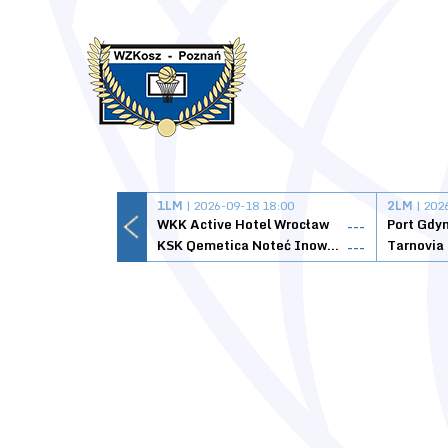
1LM
| 2026-09-18 18:00
2LM
| 202
WKK Active Hotel Wrocław
Port Gdy
---
KSK Qemetica Noteć Inowrocław
---