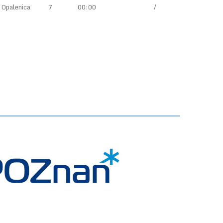
 Opalenica
7
00:00
/