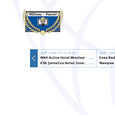
1LM
| 2026-09-18 18:00
1LM
| 202
WKK Active Hotel Wrocław
Enea Bas
---
KSK Qemetica Noteć Inowrocław
---