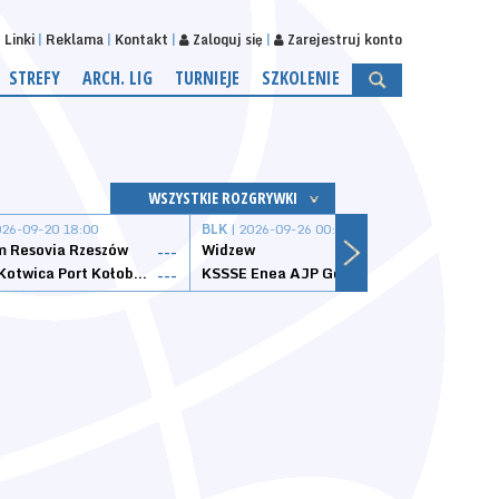
Linki
Reklama
Kontakt
Zaloguj się
Zarejestruj konto
STREFY
ARCH. LIG
TURNIEJE
SZKOLENIE
WSZYSTKIE ROZGRYWKI
026-09-20 18:00
BLK
| 2026-09-26 00:00
BLK
| 
 Resovia Rzeszów
Widzew
Wisła
---
---
Datzzy Kotwica Port Kołobrzeg
KSSSE Enea AJP Gorzów Wielkopolski
1KS Ś
---
---