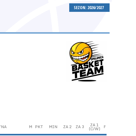
SEZON: 2026/2027
ZA 1
YNA
M
PKT
MIN
ZA 2
ZA 3
F
(C/W)