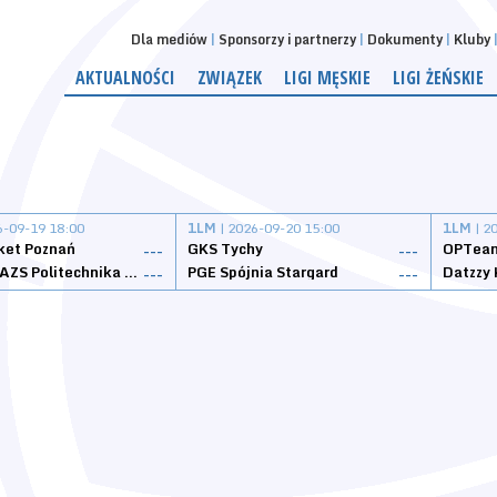
Dla mediów
Sponsorzy i partnerzy
Dokumenty
Kluby
AKTUALNOŚCI
ZWIĄZEK
LIGI MĘSKIE
LIGI ŻEŃSKIE
6-09-19 18:00
1LM
| 2026-09-20 15:00
1LM
| 2
ket Poznań
GKS Tychy
OPTeam
---
---
Weegree AZS Politechnika Opolska
PGE Spójnia Stargard
---
---