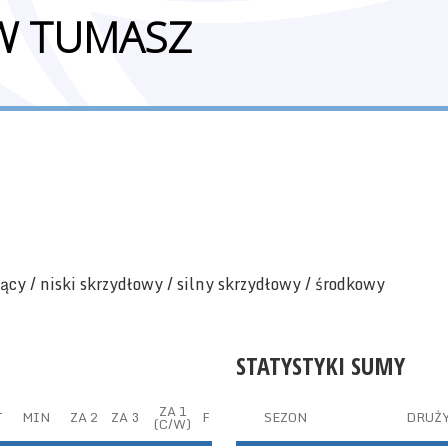
W TUMASZ
ący / niski skrzydłowy / silny skrzydłowy / środkowy
STATYSTYKI SUMY
ZA 1
T
MIN
ZA 2
ZA 3
F
SEZON
DRUŻ
(C/W)