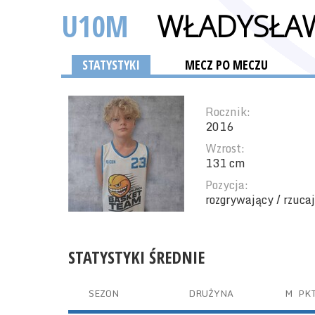
U10M
WŁADYSŁA
STATYSTYKI
MECZ PO MECZU
Rocznik:
2016
Wzrost:
131 cm
Pozycja:
rozgrywający / rzucaj
STATYSTYKI ŚREDNIE
SEZON
DRUŻYNA
M
PK