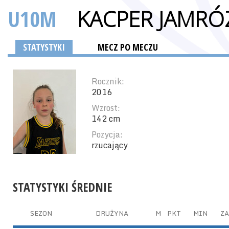
U10M
KACPER JAMRÓ
STATYSTYKI
MECZ PO MECZU
Rocznik:
2016
Wzrost:
142 cm
Pozycja:
rzucający
STATYSTYKI ŚREDNIE
SEZON
DRUŻYNA
M
PKT
MIN
ZA