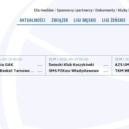
Dla mediów
Sponsorzy i partnerzy
Dokumenty
Kluby
AKTUALNOŚCI
ZWIĄZEK
LIGI MĘSKIE
LIGI ŻEŃSKIE
6-09-19 00:00
2LM
| 2026-09-19 00:00
2LM
| 2
nia GAK
Świecki Klub Koszykówki
AZS UM
---
---
Tarnovia Basket Tarnowo Podgórne
SMS PZKosz Władysławowo
TKM Wł
---
---