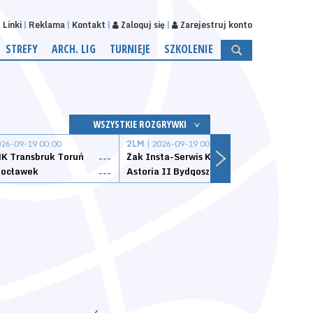
Linki
Reklama
Kontakt
Zaloguj się
Zarejestruj konto
STREFY
ARCH. LIG
TURNIEJE
SZKOLENIE
WSZYSTKIE ROZGRYWKI
026-09-19 00:00
2LM
| 2026-09-19 00:00
2LM
|
K Transbruk Toruń
Żak Insta-Serwis Koszalin
Energ
---
---
ocławek
Astoria II Bydgoszcz
Sklep
---
---