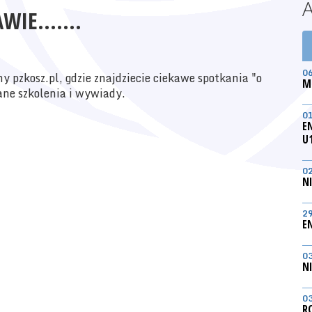
WIE.......
0
ny pzkosz.pl, gdzie znajdziecie ciekawe spotkania "o
M
ane szkolenia i wywiady.
0
E
U
0
N
2
E
0
N
0
R