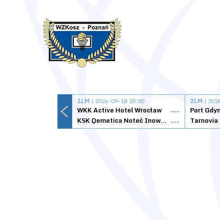
1LM
| 2026-09-18 18:00
2LM
| 202
WKK Active Hotel Wrocław
Port Gdy
---
KSK Qemetica Noteć Inowrocław
---