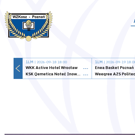
1LM
| 2026-09-18 18:00
1LM
| 2026-09-19 18:0
WKK Active Hotel Wrocław
Enea Basket Poznań
---
KSK Qemetica Noteć Inowrocław
---