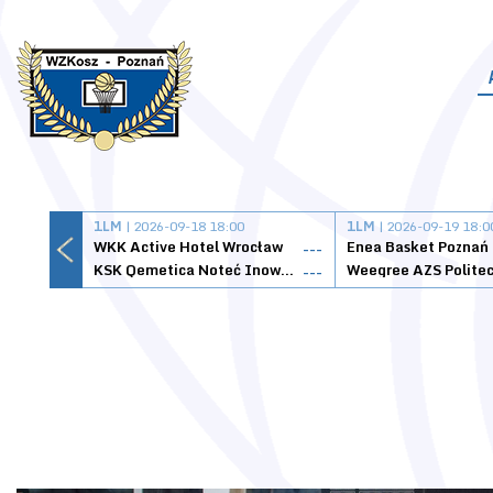
1LM
| 2026-09-18 18:00
1LM
| 2026-09-19 18:0
WKK Active Hotel Wrocław
Enea Basket Poznań
---
KSK Qemetica Noteć Inowrocław
---