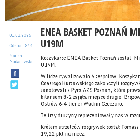
ENEA BASKET POZNAŃ M
01.02.2026
U19M
Odsłon: 844
Marcin
Koszykarze ENEA Basket Poznań zostali Mi
Madanowski
U19M.
W lidze rywalizowało 6 zespołów. Koszykar
Ceazrego Kurzawskiego zakończyli rozgrywk
zanotowali z Pyrą AZS Poznań, która prow
bilansem 8-2 zajęła miejsce drugie. Brąz
Ostrów 6-4 trener Wadim Czeczuro.
Te trzy drużyny reprezentowały nas w ro
Królem strzelców rozgrywek został Tomasz
19,22 pkt na mecz.